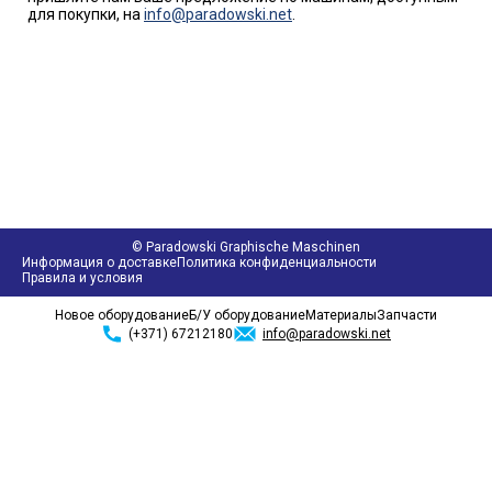
для покупки, на
info@paradowski.net
.
© Paradowski Graphische Maschinen
Информация о доставке
Политика конфиденциальности
Правила и условия
Новое оборудование
Б/У оборудование
Материалы
Запчасти
(+371) 67212180
info@paradowski.net