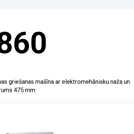
860
pas griešanas mašīna ar elektromehānisku naža un
garums 475 mm