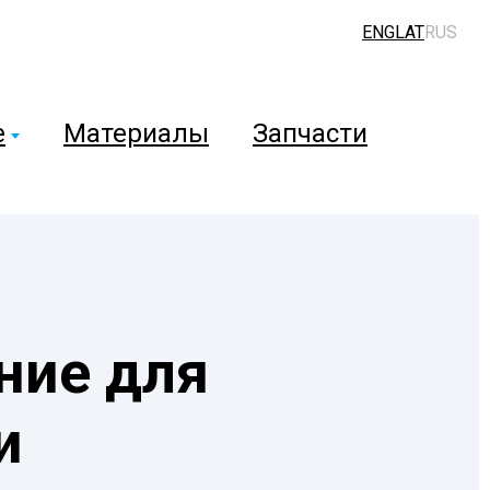
ENG
LAT
RUS
е
Материалы
Запчасти
ние для
и