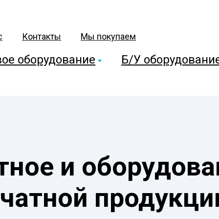
с
Контакты
Мы покупаем
ое оборудование
Б/У оборудовани
тное и оборудова
ечатной продукци