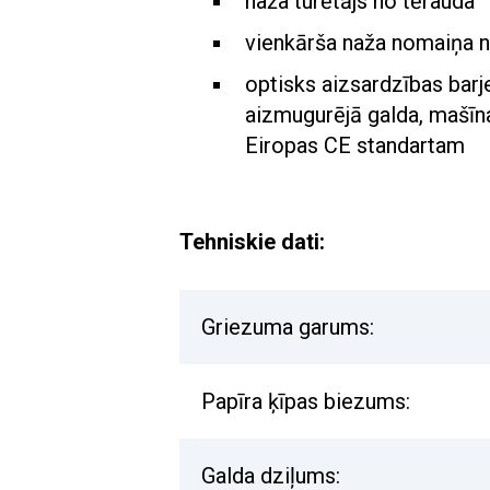
naža turētājs no tērauda
vienkārša naža nomaiņa 
optisks aizsardzības barj
aizmugurējā galda, mašīna
Eiropas CE standartam
Tehniskie dati:
Griezuma garums:
Papīra ķīpas biezums:
Galda dziļums: