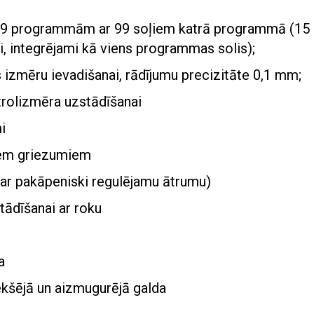
99 programmām ar 99 soļiem katrā programmā (15
, integrējami kā viens programmas solis);
s izmēru ievadišanai, rādījumu precizitāte 0,1 mm;
trolizmēra uzstādīšanai
i
iem griezumiem
 (ar pakāpeniski regulējamu ātrumu)
tādīšanai ar roku
a
ekšējā un aizmugurējā galda