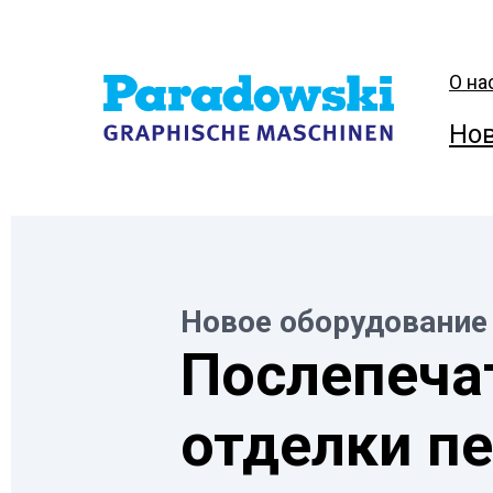
О на
Нов
Новое оборудование
Послепеча
отделки п