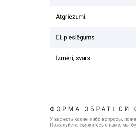
Atgriezumi:
El. pieslēgums:
Izmēri, svars
ФОРМА ОБРАТНОЙ 
У вас есть какие-либо вопросы, пож
Пожалуйста, свяжитесь с нами, мы б