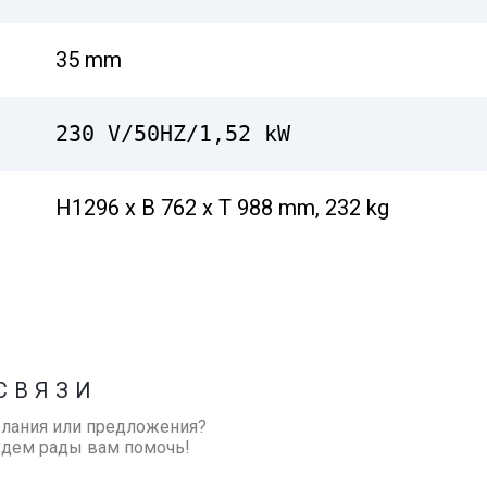
35 mm
230 V/50HZ/1,52 kW
H1296 x B 762 x T 988 mm, 232 kg
СВЯЗИ
елания или предложения?
удем рады вам помочь!