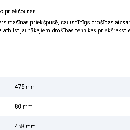
no priekšpuses
ers mašīnas priekšpusē, caurspīdīgs drošības aizsa
 atbilst jaunākajiem drošības tehnikas priekšrakst
475 mm
80 mm
458 mm