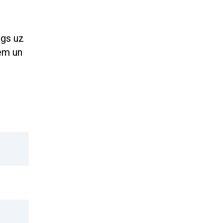
rgs uz
iem un