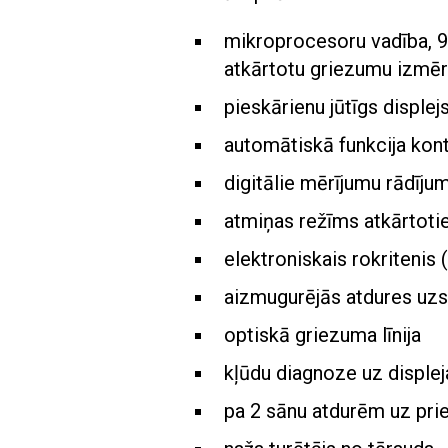
mikroprocesoru vadība, 
atkārtotu griezumu izmēri
pieskārienu jūtīgs displej
automātiskā funkcija kon
digitālie mērījumu rādījum
atmiņas režīms atkārtot
elektroniskais rokritenis
aizmugurējās atdures uzs
optiskā griezuma līnija
kļūdu diagnoze uz displej
pa 2 sānu atdurēm uz pri