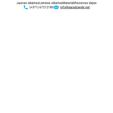
Jaunas iekārtas
Lietotas iekārtas
Materiāli
Rezerves daļas
(+371) 67212180
info@paradowski.net