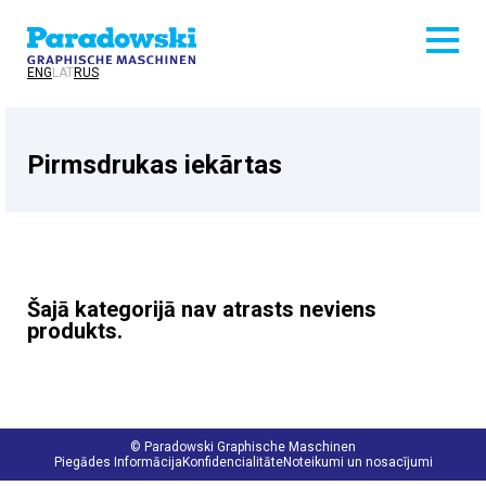
ENG
LAT
RUS
Pirmsdrukas iekārtas
Šajā kategorijā nav atrasts neviens
produkts.
© Paradowski Graphische Maschinen
Piegādes Informācija
Konfidencialitāte
Noteikumi un nosacījumi