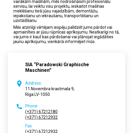
vairākām mašīnām, mēs nodrošināsim profesionālu
servisu, lai veiktu visu projektu, ieskaitot mašīnas
meklēšanu tieši jūsu vajadzībām, demontāžu,
iepakošanu un iekraušanu, transportēšanu un
uzstādīšanu.
Mēs atzinīgi vērtējam iespēju palīdzēt jums pārdot vai
apmainīties ar jūsu rūpnīcas aprīkojumu. Neatkarīgi no tā,
vai jums ir kaut kas pārdošanai vai plānojat iegādāties
jaunu aprīkojumu, vienkārši informējiet mūs.
SIA “Paradowski Graphische
Maschinen”
Address:
11.Novembra krastmala 9,
Riga LV-1050
Phone:
(+371) 67212180
(+371) 67212932
Fax:
(+371) 67212932