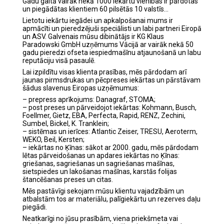
Gadu gaitā vairāk nekā 1000 iekārtu vienības ir pārdotas
un piegādātas klientiem 60 pilsētās 10 valstīs…
Lietotu iekārtu iegādei un apkalpošanai mums ir
apmācīti un pieredzējuši speciālisti un labi partneri Eiropā
un ASV. Galvenais mūsu dibinātājs ir KG Klaus
Paradowski GmbH uzņēmums Vācijā ar vairāk nekā 50
gadu pieredzi ofseta iespiedmašīnu atjaunošanā un labu
reputāciju visā pasaulē.
Lai izpildītu visas klienta prasības, mēs pārdodam arī
jaunas pirmsdrukas un pēcpreses iekārtas un pārstāvam
šādus slavenus Eiropas uzņēmumus:
– prepress aprīkojums: Danagraf, STOMA;
– post preses un pārveidojot iekārtas: Kohmann, Busch,
Foellmer, Gietz, EBA, Perfecta, Rapid, RENZ, Zechini,
Sumbel, Bickel, K. Tranklein;
– sistēmas un ierīces: Atlantic Zeiser, TRESU, Aeroterm,
WEKO, Beil, Kersten;
– iekārtas no Ķīnas: sākot ar 2000. gadu, mēs pārdodam
lētas pārveidošanas un apdares iekārtas no Ķīnas:
griešanas, sagriešanas un sagriešanas mašīnas,
sietspiedes un lakošanas mašīnas, karstās folijas
štancēšanas preses un citas.
Mēs pastāvīgi sekojam mūsu klientu vajadzībām un
atbalstām tos ar materiālu, palīgiekārtu un rezerves daļu
piegādi.
Neatkarīgi no jūsu prasībām, viena priekšmeta vai