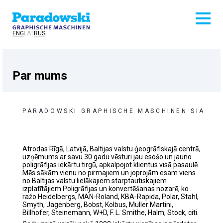
ENG
LAT
RUS
Par mums
PARADOWSKI GRAPHISCHE MASCHINEN SIA
Atrodas Rīgā, Latvijā, Baltijas valstu ģeogrāfiskajā centrā,
uzņēmums ar savu 30 gadu vēsturi jau esošo un jauno
poligrāfijas iekārtu tirgū, apkalpojot klientus visā pasaulē.
Mēs sākām vienu no pirmajiem un joprojām esam viens
no Baltijas valstu lielākajiem starptautiskajiem
izplatītājiem Poligrāfijas un konvertēšanas nozarē, ko
ražo Heidelbergs, MAN-Roland, KBA-Rapida, Polar, Stahl,
Smyth, Jagenberg, Bobst, Kolbus, Muller Martini,
Billhofer, Steinemann, W+D, F. L. Smithe, Halm, Stock, citi.