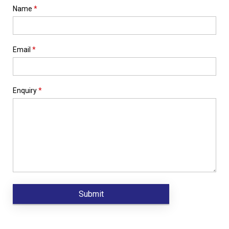
Name
*
Email
*
Enquiry
*
If
you