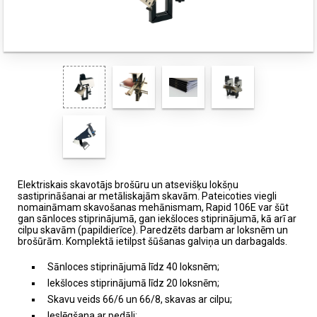
Elektriskais skavotājs brošūru un atsevišķu lokšņu
sastiprināšanai ar metāliskajām skavām. Pateicoties viegli
nomaināmam skavošanas mehānismam, Rapid 106E var šūt
gan sānloces stiprinājumā, gan iekšloces stiprinājumā, kā arī ar
cilpu skavām (papildierīce). Paredzēts darbam ar loksnēm un
brošūrām. Komplektā ietilpst šūšanas galviņa un darbagalds.
Sānloces stiprinājumā līdz 40 loksnēm;
Iekšloces stiprinājumā līdz 20 loksnēm;
Skavu veids 66/6 un 66/8, skavas ar cilpu;
Ieslēgšana ar pedāli;