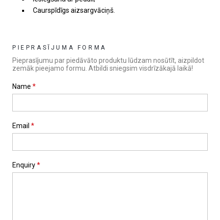
Caurspīdīgs aizsargvāciņš.
PIEPRASĪJUMA FORMA
Pieprasījumu par piedāvāto produktu lūdzam nosūtīt, aizpildot
zemāk pieejamo formu. Atbildi sniegsim visdrīzākajā laikā!
Name
*
Email
*
Enquiry
*